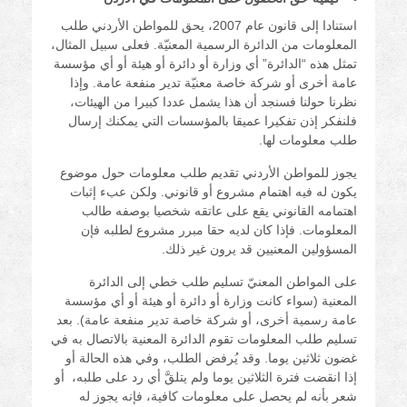
استنادا إلى قانون عام 2007، يحق للمواطن الأردني طلب
المعلومات من الدائرة الرسمية المعنيّة. فعلى سبيل المثال،
تمثل هذه “الدائرة” أي وزارة أو دائرة أو هيئة أو أي مؤسسة
عامة أخرى أو شركة خاصة معنيّة تدير منفعة عامة. وإذا
نظرنا حولنا فسنجد أن هذا يشمل عددا كبيرا من الهيئات،
فلنفكر إذن تفكيرا عميقا بالمؤسسات التي يمكنك إرسال
طلب معلومات لها.
يجوز للمواطن الأردني تقديم طلب معلومات حول موضوع
يكون له فيه اهتمام مشروع أو قانوني. ولكن عبء إثبات
اهتمامه القانوني يقع على عاتقه شخصيا بوصفه طالب
المعلومات. فإذا كان لديه حقا مبرر مشروع لطلبه فإن
المسؤولين المعنيين قد يرون غير ذلك.
على المواطن المعنيّ تسليم طلب خطي إلى الدائرة
المعنية (سواء كانت وزارة أو دائرة أو هيئة أو أي مؤسسة
عامة رسمية أخرى، أو شركة خاصة تدير منفعة عامة). بعد
تسليم طلب المعلومات تقوم الدائرة المعنية بالاتصال به في
غضون ثلاثين يوما. وقد يُرفض الطلب، وفي هذه الحالة أو
إذا انقضت فترة الثلاثين يوما ولم يتلقَّ أي رد على طلبه، أو
شعر بأنه لم يحصل على معلومات كافية، فإنه يجوز له