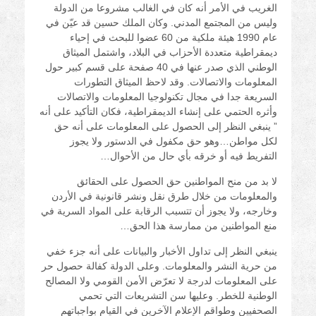
الغريب في الأمر أنه كان في الغالب مشروعا من الدولة
وليس من المجتمع المدني. وكان الملك حسين قد عيّن في
عام 1990 هيئة ملكية من 60 عضوا للبحث في إحياء
ديمقراطية متعددة الأحزاب في البلاد، واشتمل الميثاق
الوطني الذي صدر عنها في 40 صفحة على قسم كبير حول
المعلومات والاتصالات. وقد لاحظ الميثاق التطورات
السريعة جدا في مجال تكنولوجيا المعلومات والاتصالات
وأثره الحتمي على إنشاء الديمقراطية، فكان التأكيد على أنه
” ينبغي النظر إلى الحصول على المعلومات على أنه حق
لكل مواطن…وهو حق مكفول في الدستور ولا يجوز
التفريط فيه أو خرقه بأي حال من الأحوال…
لا بد من منح المواطنين حق الحصول على الحقائق
والمعلومات من خلال طرق نقل ونشر قانونية في الأردن
وخارجه، ولا يجوز أن تتسبب الرقابة على المواد السرية في
منع المواطنين من ممارسة هذا الحق…
ينبغي النظر إلى تداول الأخبار والبيانات على أنه جزء خفي
من حرية النشر والمعلومات. وعلى الدولة كفالة حصول حر
على المعلومات لدرجة لا تعرّض الأمن القومي ولا المصالح
الوطنية للخطر. وعليها سن التشريعات التي تحمي
الصحفيين وطواقم الإعلام الآخرين في القيام بواجباتهم