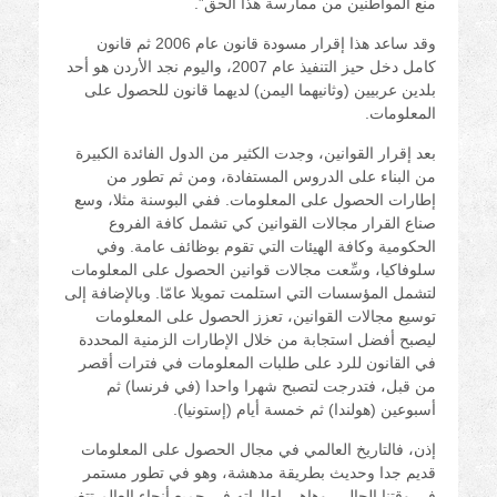
منع المواطنين من ممارسة هذا الحق”.
وقد ساعد هذا إقرار مسودة قانون عام 2006 ثم قانون
كامل دخل حيز التنفيذ عام 2007، واليوم نجد الأردن هو أحد
بلدين عربيين (وثانيهما اليمن) لديهما قانون للحصول على
المعلومات.
بعد إقرار القوانين، وجدت الكثير من الدول الفائدة الكبيرة
من البناء على الدروس المستفادة، ومن ثم تطور من
إطارات الحصول على المعلومات. ففي البوسنة مثلا، وسع
صناع القرار مجالات القوانين كي تشمل كافة الفروع
الحكومية وكافة الهيئات التي تقوم بوظائف عامة. وفي
سلوفاكيا، وسِّعت مجالات قوانين الحصول على المعلومات
لتشمل المؤسسات التي استلمت تمويلا عامّا. وبالإضافة إلى
توسيع مجالات القوانين، تعزز الحصول على المعلومات
ليصبح أفضل استجابة من خلال الإطارات الزمنية المحددة
في القانون للرد على طلبات المعلومات في فترات أقصر
من قبل، فتدرجت لتصبح شهرا واحدا (في فرنسا) ثم
أسبوعين (هولندا) ثم خمسة أيام (إستونيا).
إذن، فالتاريخ العالمي في مجال الحصول على المعلومات
قديم جدا وحديث بطريقة مدهشة، وهو في تطور مستمر
في وقتنا الحالي. وهاهي إطاراته في جميع أنحاء العالم تتغير