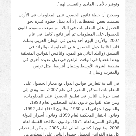
وتوفير بالأمان المادي والنفسي لهم”.
وصحيح أن خطة قانون الحصول على المعلومات في الأردن
تضمنت بعض التحفظات، إلا أنه يمثل خطوة كبيرة نحو
الحصول على المعلومات في البلاد. ثم صيغت مسودة قانون
للحصول على المعلومات ثم أُقر قانون كامل في عام
2007. والأردن اليوم أحد بلدين في الوطن العربي يمتلك
قانونا قائما حول الحصول على المعلومات والرائد في
التطبيق (والبلد الثاني هو اليمن، وتُناقش القوانين المتعلقة
بهذه القضايا في الوقت الراهن في دول عديدة أخرى في
منطقة الشرق الأوسط وشمال أفريقيا، مثل تونس
والمغرب ولبنان ).
في البداية تتعارض قوانين الدول مع معيار الحصول على
المعلومات المذكور المقرر في عام 2007، مما يؤدي إلى
تقييد حريات الناس في تطبيق الحصول على المعلومات،
ومن هذه القوانين قانون نقابة الصحفيين لعام 1998،
والقانون الجزائي لعام 1960، وقانون الدفاع لعام 1992،
وقانون احتقار المحكمة لعام 1959، وقانون أسرار الدولة
والوثائق السرية لعام 1971، وقانون مكافحة الفساد لعام
2006، وقانون الكشف المالي لعام 2006. ويمكن استخدام
كل هذه القوانين لتعطيل حصول الناس على المعلومات،