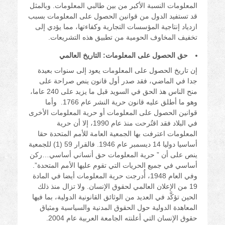
المعلومات النسبة الأكبر من بين طالبي المعلومات. وبالمثل
قد تستفيد الدول من قوانين الحصول على المعلومات بسبب
ازدياد إنتاجية المؤسسات التجارية وكفاءتها، مما يؤدي إلى
تخفيف المخاوف الحومية من تطبيق هذه التشريعات.
حق الحصول على المعلومات: التاريخ العالمي
إن تاريخ الحصول على المعلومات يعود إلى سنوات بعيدة
جدا في الماضي، فقد صدر أول قانون ينص صراحة على
منح الناس هذ الحق في السويد قبل ما يزيد على 240 عاما،
وهو ما أطلق عليه قانون حرية النشر عام 1766. وأما
قوانين الحصول على المعلومات أو حرية المعلومات الأخرى
في البلاد فقد اقتُرحت منذ عام 1990، إلا أن حرية
المعلومات اعترفت بها الجمعية العامة للأمم المتحدة حقا
أساسيا دوليا 14 ديسمبر عام 1946. فالقرار 59 (1) للجمعية
ينص على أن ” حرية المعلومات حق أنساني أساسي…ركن
أساسي في جميع الحريات التي تقوم عليها الأمم المتحدة”.
وفي العام 1948، أُدرجت حرية المعلومات أيضا في المادة
19 من الإعلان العالمي لحقوق الإنسان. ولا تزال منذ ذلك
الحين تؤكَّد في العديد من الوثائق القانونية الدولية، بما فيها
المعاهدة الدولية حول الحقوق المدنية والسياسية ومثياق
حقوق الإنسان التي أعلنته الجامعة العربية عام 2004.