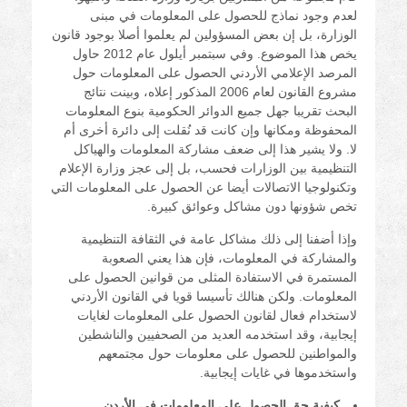
لعدم وجود نماذج للحصول على المعلومات في مبنى
الوزارة، بل إن بعض المسؤولين لم يعلموا أصلا بوجود قانون
يخص هذا الموضوع. وفي سبتمبر أيلول عام 2012 حاول
المرصد الإعلامي الأردني الحصول على المعلومات حول
مشروع القانون لعام 2006 المذكور إعلاه، وبينت نتائج
البحث تقريبا جهل جميع الدوائر الحكومية بنوع المعلومات
المحفوظة ومكانها وإن كانت قد نُقلت إلى دائرة أخرى أم
لا. ولا يشير هذا إلى ضعف مشاركة المعلومات والهياكل
التنظيمية بين الوزارات فحسب، بل إلى عجز وزارة الإعلام
وتكنولوجيا الاتصالات أيضا عن الحصول على المعلومات التي
تخص شؤونها دون مشاكل وعوائق كبيرة.
وإذا أضفنا إلى ذلك مشاكل عامة في الثقافة التنظيمية
والمشاركة في المعلومات، فإن هذا يعني الصعوبة
المستمرة في الاستفادة المثلى من قوانين الحصول على
المعلومات. ولكن هنالك تأسيسا قويا في القانون الأردني
لاستخدام فعال لقانون الحصول على المعلومات لغايات
إيجابية، وقد استخدمه العديد من الصحفيين والناشطين
والمواطنين للحصول على معلومات حول مجتمعهم
واستخدموها في غايات إيجابية.
كيفية حق الحصول على المعلومات في الأردن