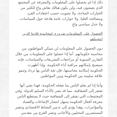
ذلك إذا لم يحصلوا على المعلومات والمعرفة عن المجتمع
الذي يعيشون فيه، ولن يكون هنالك نقاش واعٍ للكثير من
الخيارات المتاحة، ولا تصويت حسب اعتقادات الفرد
ومصالحه العليا، ولا حوارات عامة هادفة حول السياسات،
ولا جدل سياسي واعٍ.
الحصول على المعلومات ضروري لمحاسبة قادتنا الذين
انتخبناهم
دون الحصول على المعلومات لن يتمكن المواطنون من
محاسبة حكوماتهم. أما إذا حصلوا على المعلومات من خلال
التقارير السنوية أو مراجعات التشريعات والسياسات، فإنه
سيصبح بإمكانهم مراقبة أداء الحكومة. وإذا أظهرت
الحكومة إمكانية محاسبتها، فإن ثقة الناس بها تزداد وتنمو
علاقة سليمة بين الحكومة وبين المواطنين.
وأما إذا لم يعلم الناس بما تفعله الحكومة، فهذا يعني أنها
تفتقر إلى الشفافية، مما قد يضر بالأداء السليم للدولة. وفي
المجتمعات التي تفتقر إلى الشفافية حيث لا يستطيع الناس
معرفة أفعال الحكومة يسهل انتشار الإشاعات والفساد
والمؤامرات، وهذا يؤدي إلى تدمير النشاط الاقتصادي وتنفير
المستثمرين المحليين والأجانب ونشر الفزع بين مقدمي