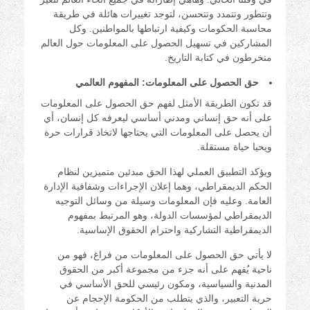
وتتطور وتتمدد وتتحسن، لتوجد تغييرات هائلة في طريقة
محاسبة الحكومات وكيفية ارتباطها بالمواطنين. وكل
المشاركين في تسهيل الحصول على المعلومات حول العالم
منخرطون في كتابة التاريخ.
حق الحصول على المعلومات: المفهوم العالمي
قد تكون الطريقة الأمثل لفهم حق الحصول على المعلومات
على أنه حق إنساني ومدني أساسي ليعرفه كل إنسان، أي
أن يحصل على المعلومات التي يحتاجها لاتخاذ قرارات حرة
ويحيا حياة مستقلة.
ويؤكد التطبيق العملي لهذا الحق مبدئين متميزين لنظام
الحكم الديمقراطي، وهما إعلان الإجراءات وشفافية الإدارة
العامة. وعليه فإن المعلومات وسيلة من وسائل التوجيه
الديمقراطي لمؤسسات الدولة، وهو المرتبط بمفهوم
الديمقراطية التشاركية واحترام الحقوق الإساسية.
لا يأتي حق الحصول على المعلومات من فراغ، فهو من
ناحية يُفهم على أنه جزء من مجموعة أكبر من الحقوق
المدنية والسياسية، ومكون رئيسي للحق الأساسي في
حرية التعبير، والذي يتطلب من الحكومة الإحجام عن