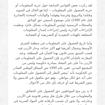
لقد ركزت بعض القوانين السابقة حول حرية المعلومات أو
حرية الحصول على المعلومات – كما هو الحال في السويد
وفنلندا والنرويج وفرنسا وهولندا والولايات المتحدة (الصادرة
قبل عام 1980) على موضوع تأسيس حق الوثائق
والسجلات الرسمية (وليس المعلومات بشكل عام)، ونظمت
الإجراءات الإدارية وليس إجراءات إصدار المعلومات
المتعلقة بالهيئات التنفيذية أو التشريعية أو القضائية.
وأما تاريخ الحصول على المعلومات في منطقة الشرق
الأوسط وشمال أفريقيا فهو أكثر حداثة، وحاز الأردن فيه
قصب السبق بتبني قانون بهذا الشأن في المنطقة. وعند
المقارنة بالبلدان الأخرى فإن الحصول على المعلومات في
الأردن بدأ على غير المعتاد بمبادرة حكومية وليس من
المجتمع المدني. ففي عام 1990 نص الميثاق الوطني الصادر
عن الحكومة بأنه “ينبغي النظر إلى الحصول على المعلومات
على أنه حق لكل مواطن…وهو حق مكفول في الدستور ولا
يجوز التفريط فيه أو خرقه بأي حال من الأحوال…
لا بد من منح المواطنين حق الحصول على الحقائق
والمعلومات من خلال طرق نقل ونشر قانونية في الأردن
وخارجه، ولا يجوز أن تتسبب الرقابة على المواد السرية في