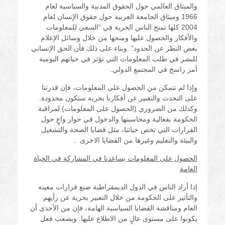
والميثاق العالمي حول الحقوق المدنية والسياسية لعام
1966 وميثاق الجامعة العربية حول حقوق الإنسان لعام
2004 كلها تمنح الناس الحرية في “السعي للمعلومات
والأفكار والحصول عليها ومنحها من خلال وسائل الإعلام
بغض النظر عن الحدود”. وبناء على ذلك فأن الحق الإنساني
للبشر في طلب المعلومات التي تؤثر في حياتهم اليومية
أمر راسخ في المجتمع الدولي.
وإذا لم نتمكن من الحصول على المعلومات، فإن قدرتنا
على التحدث والتعبير عن أفكارنا بحرية ستكون محدودة.
وكذلك من الضروري (الحصول على المعلومات) لمراقبة
الحكومة بفعالية ومحاسبتها والدخول في حوار واعٍ حول
القرارات التي تخص حياتنا، مثل قضايا الصحة والتشغيل
والبيئة والتعليم وغيرها من القضايا الاخرى .
الحصول على المعلومات يساعدنا في المشاركة في الحياة
العامة
إذا أراد الناس في الدول الديمقراطية صنع قرارات معينة
والتأثير على الحكومة من خلال التعبير بحرية عن رأيهم
العام ومناقشة القضايا السياسية الهامة، فإن من الأجدى أن
يكونوا على مستوى عالٍ من الاطلاع عليها. ويصعب فعل