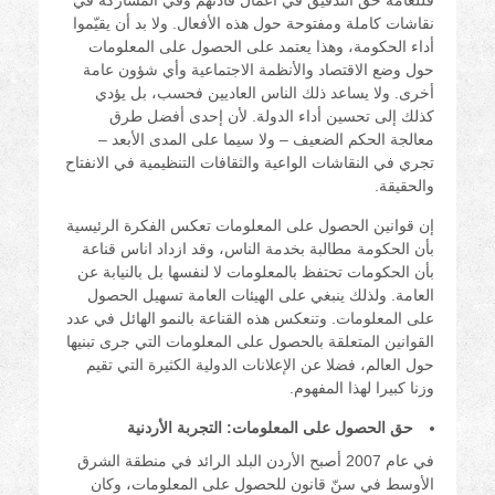
فللعامة حق التدقيق في أعمال قادتهم وفي المشاركة في
نقاشات كاملة ومفتوحة حول هذه الأفعال. ولا بد أن يقيّموا
أداء الحكومة، وهذا يعتمد على الحصول على المعلومات
حول وضع الاقتصاد والأنظمة الاجتماعية وأي شؤون عامة
أخرى. ولا يساعد ذلك الناس العاديين فحسب، بل يؤدي
كذلك إلى تحسين أداء الدولة. لأن إحدى أفضل طرق
معالجة الحكم الضعيف – ولا سيما على المدى الأبعد –
تجري في النقاشات الواعية والثقافات التنظيمية في الانفتاح
والحقيقة.
إن قوانين الحصول على المعلومات تعكس الفكرة الرئيسية
بأن الحكومة مطالبة بخدمة الناس، وقد ازداد اناس قناعة
بأن الحكومات تحتفظ بالمعلومات لا لنفسها بل بالنيابة عن
العامة. ولذلك ينبغي على الهيئات العامة تسهيل الحصول
على المعلومات. وتنعكس هذه القناعة بالنمو الهائل في عدد
القوانين المتعلقة بالحصول على المعلومات التي جرى تبنيها
حول العالم، فضلا عن الإعلانات الدولية الكثيرة التي تقيم
وزنا كبيرا لهذا المفهوم.
حق الحصول على المعلومات: التجربة الأردنية
في عام 2007 أصبح الأردن البلد الرائد في منطقة الشرق
الأوسط في سنّ قانون للحصول على المعلومات، وكان