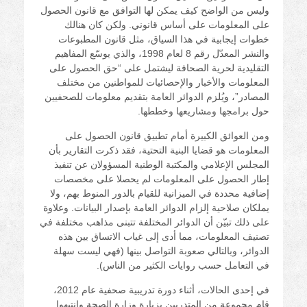
وليس من الواضح كيف يمكن لها التوافق مع قانون الحصول
على المعلومات على أساس قانوني. ولكن كان هنالك
خطوات إيجابية في هذا السياق، مثل قانون المطبوعات
والنشر المعدّل رقم 8 لعام 1998، والذي يوسّع المفاهيم
التقليدية لحرية الصحافة ليشتمل على “حق الحصول على
المعلومات والأخبار والإحصائيات للمواطنين من مختلف
المصادر”، ويُلزم الدوائر العامة بتقديم معلومات للصحفيين
حول برامجها ومشاريعها وخططها.
ومن العوائق الكبيرة أمام تطبيق قانون الحصول على
المعلومات هو قضايا البنية التحتية، فقد ذكرت التقارير بأن
المجلس الإعلامي والمكتبة الوطنية المسؤولان عن تنفيذ
إطار الحصول على المعلومات لم يحصلا على مخصصات
إضافية محددة في الميزانية للقيام بالدور المنوط بهم، ولا
يملكان صلاحية إلزام الدوائر العامة بإصدار البيانات. وعلاوة
على ذلك تبيّن أن الدوائر المختلفة تتبنى مذاهب مختلفة في
تصنيف المعلومات، مما أدى إلى غياب الاتساق بين هذه
الدوائر، وبالتالي صعوبة التواصل بينها (فهي ليست سهلة
في التعامل حسب روايات الكثير من الناس).
في إحدى الحالات، أثناء دورة تدريبية صحفية عام 2012،
قام مجموعة من المتدربين بزيارة وزارة الصحة وانتبهوا