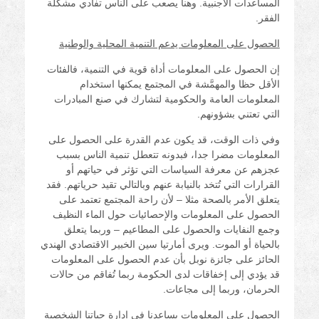
المساعدات الأجنبية. وهنا يصعب على الناس تفادي مشكلة
الفقر.
الحصول على المعلومات يدعم التنمية المحلية والوطنية
إن الحصول على المعلومات أداة قوية في التنمية، فالفئات
الأقل حظا والمهمَّشة في المجتمع يمكنها استخدام
المعلومات العامة والحكومية لتشارك في صنع المبادرات
التي تعتني بشؤونهم.
وفي ذات الوقت، قد يكون عدم القدرة على الحصول على
المعلومات مضرا جدا، فبدونه تتعطل تنمية الناس بسبب
عجزهم عن معرفة السياسات التي تؤثر في حياتهم أو
القرارات التي تُتخد بالنيابة عنهم وبالتالي تقيد حرياتهم. فقد
يتعلق الأمر بالصحة مثلا – لأن راحة المجتمع تعتمد على
الحصول على المعلومات والإحصائيات حول الماء النظيف
وجمع النفايات والحصول على المطاعيم – وربما يتعلق
بالحياة أو الموت. ويرى أمارتيا سين الخبير الاقتصادي الهندي
الحائز على جائزة نوبل بأن عدم الحصول على المعلومات
قد يؤدي إلى إخفاقات لدى الحكومة ربما تُفاقم من حالات
الحرمان، وربما إلى مجاعات.
الحصول على المعلومات يساعدنا في إدارة حياتنا الشخصية